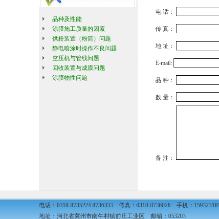
电 话：
品种及性能
涂膜施工质量的因素
传 真：
供粉装置（粉筒）问题
地 址：
静电喷涂时操作不良问题
空压机与管线问题
E-mail:
回收装置与成膜问题
涂膜物性问题
品 种：
数 量：
备 注：
电话：0318-8735224 8736333 传真：0318-8736028 手机：15932316
地址：河北省冀州市南午村镇前庄工业区 邮编：053203