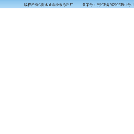
版权所有©衡水通鑫粉末涂料厂 备案号：
冀ICP备2020025944号-1