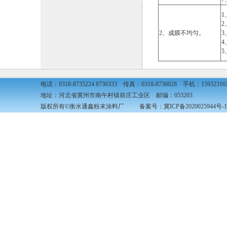
2、成膜不均匀。
电话：0318-8735224 8736333 传真：0318-8736028 手机：15932316
地址：河北省冀州市南午村镇前庄工业区 邮编：053203
版权所有©衡水通鑫粉末涂料厂 备案号：
冀ICP备2020025944号-1